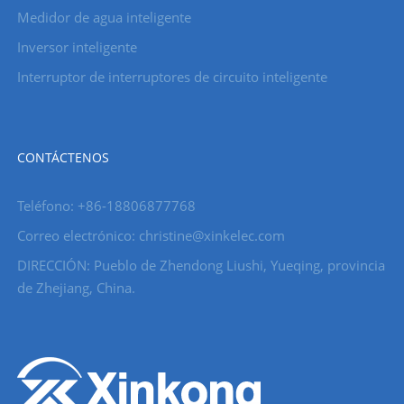
Medidor de agua inteligente
Inversor inteligente
Interruptor de interruptores de circuito inteligente
CONTÁCTENOS
Teléfono: +86-18806877768
Correo electrónico: christine@xinkelec.com
DIRECCIÓN: Pueblo de Zhendong Liushi, Yueqing, provincia
de Zhejiang, China.