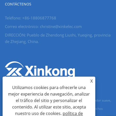
CONTÁCTENOS
Teléfono: +86-18806877768
Correo electrónico: christine@xinkelec.com
DIRECCIÓN: Pueblo de Zhendong Liushi, Yueqing, provincia
de Zhejiang, China.
X
Utilizamos cookies para ofrecerle una
mejor experiencia de navegación, analizar
el tráfico del sitio y personalizar el
Copyright © 2023 Wenzhou Xinkong Imp&exp Co.,Ltd. - Arrancador suave,
contenido. Al utilizar este sitio, acepta
Medidor de agua, Medidor de agua ultrasónico - Todos los derechos
nuestro uso de cookies.
política de