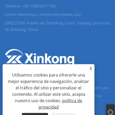
Teléfono: +86-18806877768
Correo electrónico: christine@xinkelec.com
DIRECCIÓN: Pueblo de Zhendong Liushi, Yueqing, provincia
de Zhejiang, China.
X
Utilizamos cookies para ofrecerle una
mejor experiencia de navegación, analizar
el tráfico del sitio y personalizar el
Copyright © 2023 Wenzhou Xinkong Imp&exp Co.,Ltd. - Arrancador suave,
contenido. Al utilizar este sitio, acepta
Medidor de agua, Medidor de agua ultrasónico - Todos los derechos
nuestro uso de cookies.
política de
reservados.
privacidad