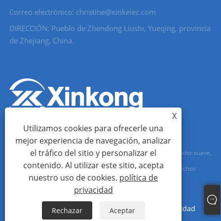
Correo electrónico: christine@xinkelec.com
DIRECCIÓN: Pueblo de Zhendong Liushi, Yueqing, provincia
de Zhejiang, China.
X
Utilizamos cookies para ofrecerle una
mejor experiencia de navegación, analizar
el tráfico del sitio y personalizar el
Copyright © 2023 Wenzhou Xinkong Imp&exp Co.,Ltd. - Arrancador suave,
contenido. Al utilizar este sitio, acepta
Medidor de agua, Medidor de agua ultrasónico - Todos los derechos
nuestro uso de cookies.
política de
reservados.
privacidad
Links
Sitemap
RSS
XML
política de privacidad
Rechazar
Aceptar