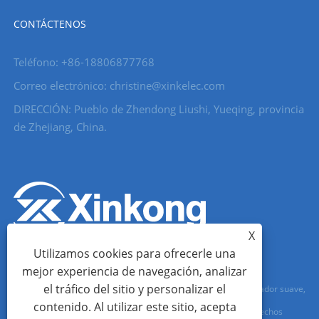
CONTÁCTENOS
Teléfono: +86-18806877768
Correo electrónico: christine@xinkelec.com
DIRECCIÓN: Pueblo de Zhendong Liushi, Yueqing, provincia
de Zhejiang, China.
X
Utilizamos cookies para ofrecerle una
mejor experiencia de navegación, analizar
el tráfico del sitio y personalizar el
Copyright © 2023 Wenzhou Xinkong Imp&exp Co.,Ltd. - Arrancador suave,
contenido. Al utilizar este sitio, acepta
Medidor de agua, Medidor de agua ultrasónico - Todos los derechos