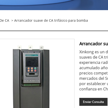
 De CA
> Arrancador suave de CA trifásico para bomba
Arrancador su
Xinkong es un 
suaves de CA tr
experiencia rad
acumulado años
precios competi
mercados del Su
por establecer 
confianza en Ch
Enviar Consulta