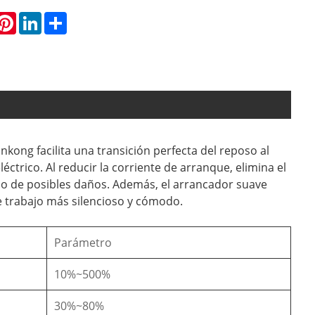
hatsApp
Pinterest
LinkedIn
Share
kong facilita una transición perfecta del reposo al
trico. Al reducir la corriente de arranque, elimina el
po de posibles daños. Además, el arrancador suave
 trabajo más silencioso y cómodo.
Parámetro
10%~500%
30%~80%