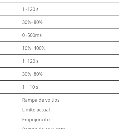
1~120 s
30%~80%
0~500ms
10%~400%
1~120 s
30%~80%
1 ~ 10 s
Rampa de voltios
Límite actual
Empujoncito