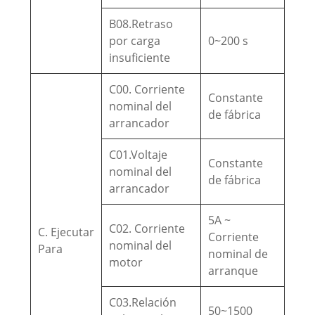
B08.Retraso
por carga
0~200 s
insuficiente
C00. Corriente
Constante
nominal del
de fábrica
arrancador
C01.Voltaje
Constante
nominal del
de fábrica
arrancador
5A ~
C02. Corriente
C. Ejecutar
Corriente
nominal del
Para
nominal de
motor
arranque
C03.Relación
50~1500