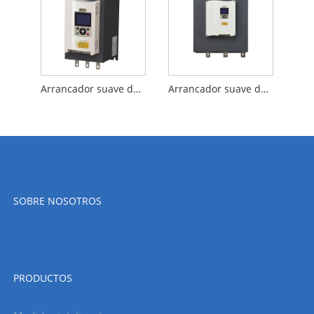
Arrancador suave de CA de 75 KW confiable y fácil de usar para proteger el motor de CA eléctrico
Arrancador suave de motor de CA de derivación integrado trifásico de 200KW a precio de fábrica para explotación petrolera
SOBRE NOSOTROS
PRODUCTOS