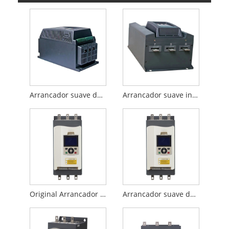
Arrancador suave de motor de CA de bajo consumo
Arrancador suave inteligente AC HVAC 250kw
Original Arrancador suave trifásico CA de 18,5 kW, 220V a 690V, para bomba
Arrancador suave de CA de derivación integrado avanzado de 22 KW para motor eléctrico