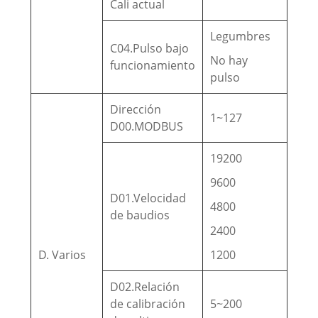
Cali actual
Legumbres
C04.Pulso bajo
No hay
funcionamiento
pulso
Dirección
1~127
D00.MODBUS
19200
9600
D01.Velocidad
4800
de baudios
2400
D. Varios
1200
D02.Relación
de calibración
5~200