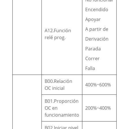
Encendido
Apoyar
A partir de
A12.Función
relé prog.
Derivación
Parada
Correr
Falla
B00.Relación
400%~600%
OC inicial
B01.Proporción
OC en
200%~400%
funcionamiento
B02.Iniciar nivel