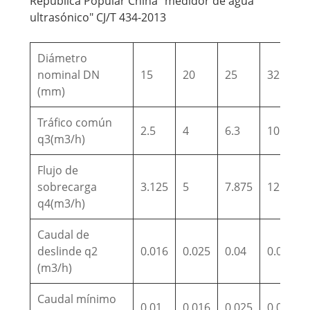
República Popular China "medidor de agua
ultrasónico" CJ/T 434-2013
Diámetro
nominal DN
15
20
25
32
(mm)
Tráfico común
2.5
4
6.3
10
q3(m3/h)
Flujo de
sobrecarga
3.125
5
7.875
12.5
q4(m3/h)
Caudal de
deslinde q2
0.016
0.025
0.04
0.064
(m3/h)
Caudal mínimo
0.01
0.016
0.025
0.04