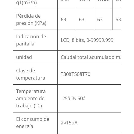
q1(m3/h)
Pérdida de
63
63
63
63
presión (KPa)
Indicación de
LCD, 8 bits, 0-99999.999
pantalla
unidad
Caudal total acumulado m3, cau
Clase de
T30ãT50ãT70
temperatura
Temperatura
ambiente de
-25â ï½ 50â
trabajo (°C)
El consumo de
â¤15uA
energía