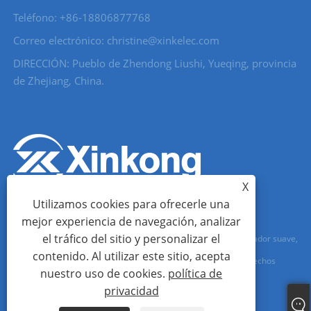
Teléfono: +86-18806877768
Correo electrónico: christine@xinkelec.com
DIRECCIÓN: Pueblo de Zhendong Liushi, Yueqing, provincia
de Zhejiang, China.
X
Utilizamos cookies para ofrecerle una
mejor experiencia de navegación, analizar
el tráfico del sitio y personalizar el
Copyright © 2023 Wenzhou Xinkong Imp&exp Co.,Ltd. - Arrancador suave,
contenido. Al utilizar este sitio, acepta
Medidor de agua, Medidor de agua ultrasónico - Todos los derechos
nuestro uso de cookies.
política de
reservados.
privacidad