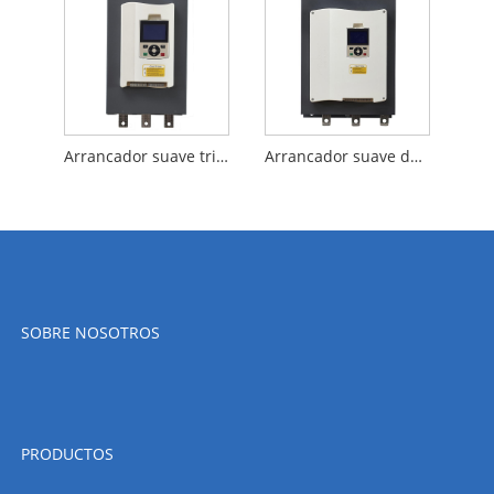
Arrancador suave trifásico de derivación incorporado, nuevo y Original, 115KW, para máquina Industrial
Arrancador suave de triple fase con derivación integrada estándar de China de 132 KW para compresor de aire
SOBRE NOSOTROS
PRODUCTOS