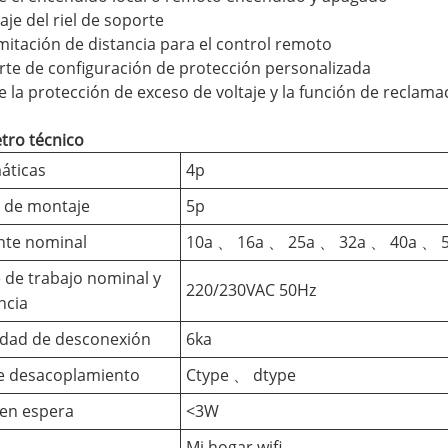
aje del riel de soporte
limitación de distancia para el control remoto
rte de configuración de protección personalizada
e la protección de exceso de voltaje y la función de reclam
tro técnico
áticas
4p
 de montaje
5p
nte nominal
10a 、 16a 、 25a 、 32a 、 40a 、 
e de trabajo nominal y
220/230VAC 50Hz
ncia
dad de desconexión
6ka
e desacoplamiento
Ctype 、 dtype
en espera
<3W
Mi hogar wifi