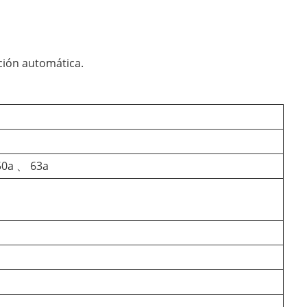
ación automática.
50a 、 63a