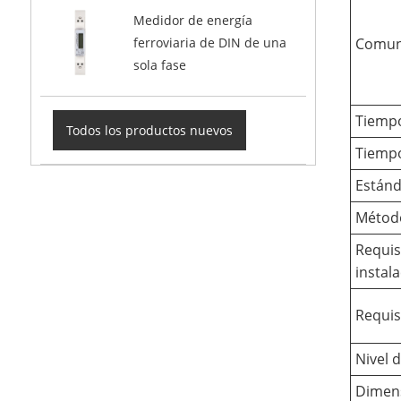
Medidor de energía
Comuni
ferroviaria de DIN de una
sola fase
Tiemp
Todos los productos nuevos
Tiempo
Estánd
Método
Requis
instal
Requis
Nivel 
Dimens