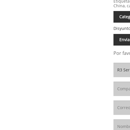
Etiqueta
China, c
Categ
Disyunto
Envia
Por fav