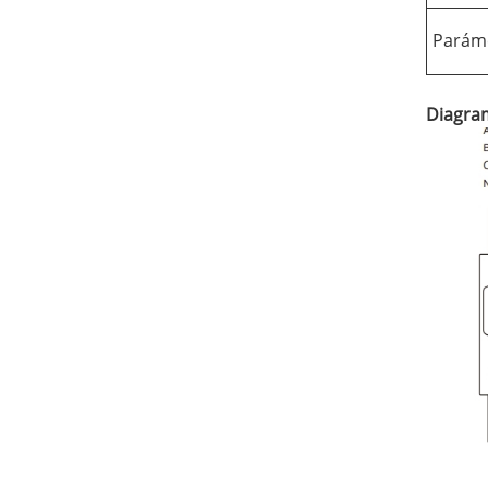
Paráme
Diagra