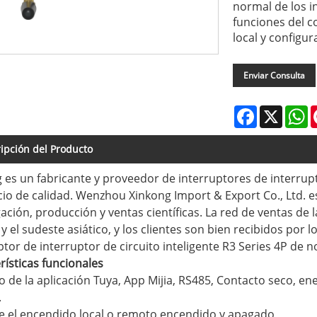
normal de los in
funciones del c
local y configu
Enviar Consulta
Facebook
X
W
ipción del Producto
 es un fabricante y proveedor de interruptores de interrupt
icio de calidad. Wenzhou Xinkong Import & Export Co., Ltd.
gación, producción y ventas científicas. La red de ventas 
y el sudeste asiático, y los clientes son bien recibidos por 
ptor de interruptor de circuito inteligente R3 Series 4P de n
rísticas funcionales
io de la aplicación Tuya, App Mijia, RS485, Contacto seco, en
.
e el encendido local o remoto encendido y apagado