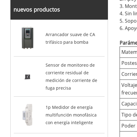
3. Mont
nuevos productos
4. Sin 
5. Sopo
6. Apoy
Arrancador suave de CA
trifásico para bomba
Paráme
Matem
Postes
Sensor de monitoreo de
corriente residual de
Corrie
medición de corriente de
Voltaj
fuga precisa
frecue
Capaci
1p Medidor de energía
Tipo d
multifunción monofásica
con energía inteligente
Poder 