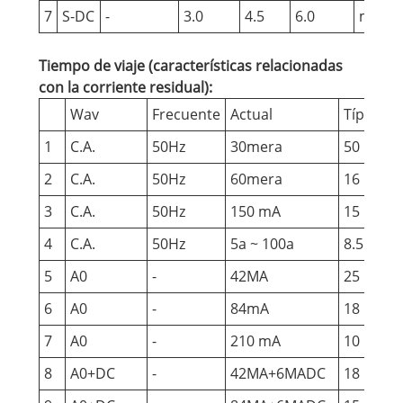
7
S-DC
-
3.0
4.5
6.0
mamá
Tiempo de viaje (características relacionadas
con la corriente residual):
Wav
Frecuente
Actual
Típico
M
1
C.A.
50Hz
30mera
50
1
2
C.A.
50Hz
60mera
16
1
3
C.A.
50Hz
150 mA
15
6
4
C.A.
50Hz
5a ~ 100a
8.5
6
5
A0
-
42MA
25
1
6
A0
-
84mA
18
6
7
A0
-
210 mA
10
6
8
A0+DC
-
42MA+6MADC
18
6