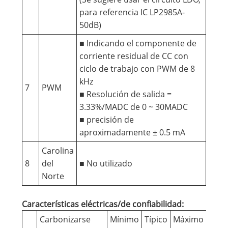
para referencia IC LP2985A-
50dB)
■ Indicando el componente de
corriente residual de CC con
ciclo de trabajo con PWM de 8
kHz
7
PWM
■ Resolución de salida =
3.33%/MADC de 0 ~ 30MADC
■ precisión de
aproximadamente ± 0.5 mA
Carolina
8
del
■ No utilizado
Norte
Características eléctricas/de confiabilidad:
Carbonizarse
Mínimo
Típico
Máximo
Unid