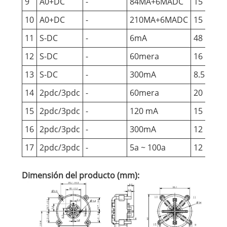
9
A0+DC
-
84MA+6MADC
15
6
10
A0+DC
-
210MA+6MADC
15
6
11
S-DC
-
6mA
48
1
12
S-DC
-
60mera
16
1
13
S-DC
-
300mA
8.5
6
14
2pdc/3pdc
-
60mera
20
1
15
2pdc/3pdc
-
120 mA
15
6
16
2pdc/3pdc
-
300mA
12
6
17
2pdc/3pdc
-
5a ~ 100a
12
6
Dimensión del producto (mm):