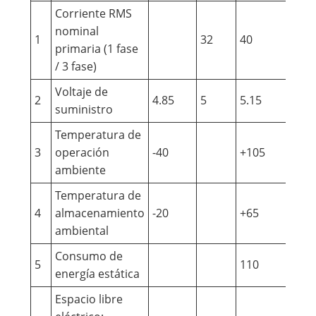
Corriente RMS
nominal
1
32
40
A
primaria (1 fase
/ 3 fase)
Voltaje de
2
4.85
5
5.15
V
suministro
Temperatura de
3
operación
-40
+105
℃
ambiente
Temperatura de
4
almacenamiento
-20
+65
℃
ambiental
Consumo de
5
110
MW
energía estática
Espacio libre