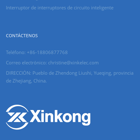
Interruptor de interruptores de circuito inteligente
CONTÁCTENOS
Teléfono: +86-18806877768
Correo electrónico: christine@xinkelec.com
DIRECCIÓN: Pueblo de Zhendong Liushi, Yueqing, provincia
de Zhejiang, China.