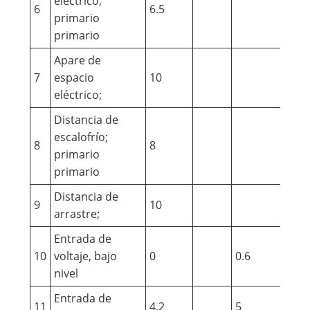
eléctrico;
6
6.5
mm
primario
primario
Apare de
7
espacio
10
mm
eléctrico;
Distancia de
escalofrío;
8
8
mm
primario
primario
Distancia de
9
10
mm
arrastre;
Entrada de
10
voltaje, bajo
0
0.6
V
nivel
Entrada de
11
4.2
5
V