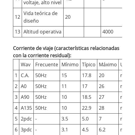
voltaje, alto nivel
Vida teórica de
12
20
Año
diseño
13
Altitud operativa
4000
m
Corriente de viaje (características relacionadas
con la corriente residual):
Wav
Frecuente
Mínimo
Típico
Máximo
Unida
1
C.A.
50Hz
15
17.8
20
mamá
2
A0
50Hz
11
17
26
mamá
3
A90
50Hz
10
18.5
27
mamá
4
A135
50Hz
10
22.9
28
mamá
5
2pdc
-
3.5
5.0
7
mamá
6
3pdc
-
3.1
4.5
6.2
mamá